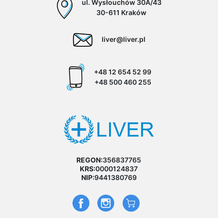
ul. Wysłouchów 30A/43
30-611 Kraków
liver@liver.pl
+48 12 654 52 99
+48 500 460 255
REGON:
356837765
KRS:
0000124837
NIP:
9441380769