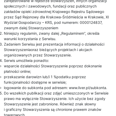
zarejestrowane w rejestrze stowarzyszeń, innych organizacji
społecznych i zawodowych, fundacji oraz publicznych
zakładów opieki zdrowotnej Krajowego Rejestru Sądowego
przez Sąd Rejonowy dla Krakowa-Śródmieścia w Krakowie, XI
Wydział Gospodarczy – KRS, pod numerem: 0000124837,
zwanym dalej Stowarzyszeniem
Niniejszy regulamin, zwany dalej „Regulaminem”, określa
warunki korzystania z Serwisu.
Zadaniem Serwisu jest prezentacja informacji o działalności
Stowarzyszeniaoraz bieżących projektach i akcjach
organizowanych przez Stowarzyszenie.
Serwis umożliwia ponadto:
wsparcie działalności Stowarzyszenie poprzez dokonanie
płatności online;
przekazanie darowizn lub/i 1 %podatku poprzez
funkcjonalności dostępne w serwisie;
logowanie do subkonta pod adresem: www.liver.pl/subkonta.
Do wszelkich publikacji oraz zdjęć umieszczonych w Serwisie
prawo ma wyłącznie Stowarzyszenie. Ich użycie bez zgody
Stowarzyszenie jest zabronione. Również znak słowny
i graficzny Stowarzyszenia są chronione prawem znaków
towarowych.