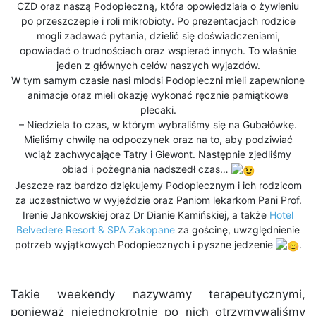
CZD oraz naszą Podopieczną, która opowiedziała o żywieniu
po przeszczepie i roli mikrobioty. Po prezentacjach rodzice
mogli zadawać pytania, dzielić się doświadczeniami,
opowiadać o trudnościach oraz wspierać innych. To właśnie
jeden z głównych celów naszych wyjazdów.
W tym samym czasie nasi młodsi Podopieczni mieli zapewnione
animacje oraz mieli okazję wykonać ręcznie pamiątkowe
plecaki.
– Niedziela to czas, w którym wybraliśmy się na Gubałówkę.
Mieliśmy chwilę na odpoczynek oraz na to, aby podziwiać
wciąż zachwycające Tatry i Giewont. Następnie zjedliśmy
obiad i pożegnania nadszedł czas…
Jeszcze raz bardzo dziękujemy Podopiecznym i ich rodzicom
za uczestnictwo w wyjeździe oraz Paniom lekarkom Pani Prof.
Irenie Jankowskiej oraz Dr Dianie Kamińskiej, a także
Hotel
Belvedere Resort & SPA Zakopane
za gościnę, uwzględnienie
potrzeb wyjątkowych Podopiecznych i pyszne jedzenie
.
Takie weekendy nazywamy terapeutycznymi,
ponieważ niejednokrotnie po nich otrzymywaliśmy