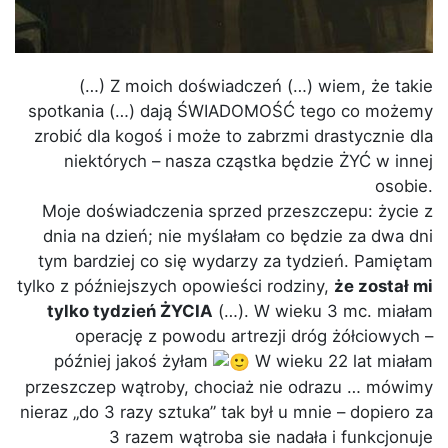
(…) Z moich doświadczeń (…) wiem, że takie
spotkania (…) dają ŚWIADOMOŚĆ tego co możemy
zrobić dla kogoś i może to zabrzmi drastycznie dla
niektórych – nasza cząstka będzie ŻYĆ w innej
osobie.
Moje doświadczenia sprzed przeszczepu: życie z
dnia na dzień; nie myślałam co będzie za dwa dni
tym bardziej co się wydarzy za tydzień. Pamiętam
tylko z późniejszych opowieści rodziny,
że został mi
tylko tydzień ŻYCIA
(…). W wieku 3 mc. miałam
operację z powodu artrezji dróg żółciowych –
później jakoś żyłam
W wieku 22 lat miałam
przeszczep wątroby, chociaż nie odrazu … mówimy
nieraz „do 3 razy sztuka” tak był u mnie – dopiero za
3 razem wątroba sie nadała i funkcjonuje