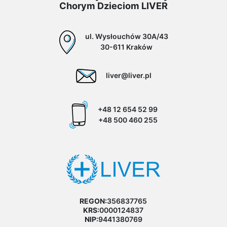
Chorym Dzieciom LIVER
ul. Wysłouchów 30A/43
30-611 Kraków
liver@liver.pl
+48 12 654 52 99
+48 500 460 255
REGON:
356837765
KRS:
0000124837
NIP:
9441380769