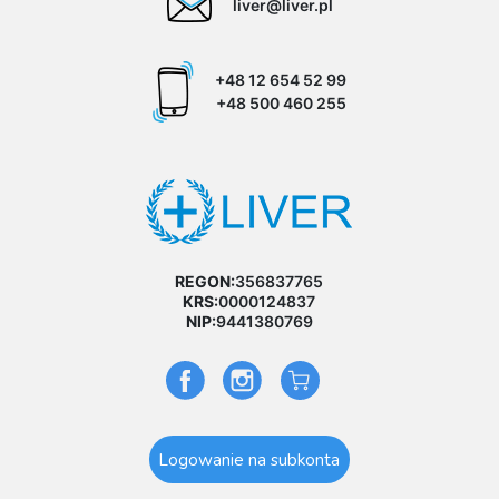
liver@liver.pl
+48 12 654 52 99
+48 500 460 255
REGON:
356837765
KRS:
0000124837
NIP:
9441380769
Logowanie na subkonta