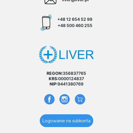
+48 12 654 52 99
+48 500 460 255
REGON:
356837765
KRS:
0000124837
NIP:
9441380769
Logowanie na subkonta