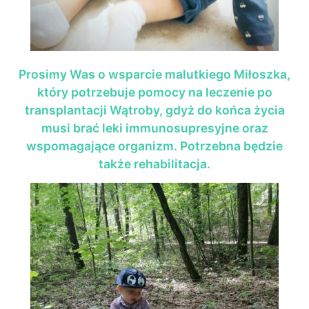
Prosimy Was o wsparcie malutkiego Miłoszka,
który potrzebuje pomocy na leczenie po
transplantacji Wątroby, gdyż do końca życia
musi brać leki immunosupresyjne oraz
wspomagające organizm. Potrzebna będzie
także rehabilitacja.