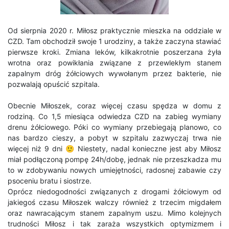
Od sierpnia 2020 r. Miłosz praktycznie mieszka na oddziale w
CZD. Tam obchodził swoje 1 urodziny, a także zaczyna stawiać
pierwsze kroki. Zmiana leków, kilkakrotnie poszerzana żyła
wrotna oraz powikłania związane z przewlekłym stanem
zapalnym dróg żółciowych wywołanym przez bakterie, nie
pozwalają opuścić szpitala.
Obecnie Miłoszek, coraz więcej czasu spędza w domu z
rodziną. Co 1,5 miesiąca odwiedza CZD na zabieg wymiany
drenu żółciowego. Póki co wymiany przebiegają planowo, co
nas bardzo cieszy, a pobyt w szpitalu zazwyczaj trwa nie
więcej niż 9 dni 🙂 Niestety, nadal konieczne jest aby Miłosz
miał podłączoną pompę 24h/dobę, jednak nie przeszkadza mu
to w zdobywaniu nowych umiejętności, radosnej zabawie czy
psoceniu bratu i siostrze.
Oprócz niedogodności związanych z drogami żółciowym od
jakiegoś czasu Miłoszek walczy również z trzecim migdałem
oraz nawracającym stanem zapalnym uszu. Mimo kolejnych
trudności Miłosz i tak zaraża wszystkich optymizmem i