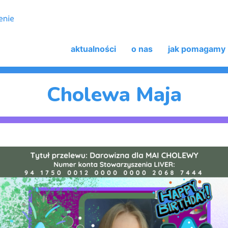
aktualności
o nas
jak pomagamy
Cholewa Maja