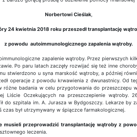
Norbertowi Cieślak
,
óry 24 kwietnia 2018 roku przeszedł transplantację wątr
z powodu autoimmunologicznego zapalenia wątroby.
toimmunologiczne zapalenie wątroby. Przez pierwszych kil
ie. Po paru latach zaczęły rozwijać się też inne choroby 
emu stwierdzono u syna marskość wątroby, a później równi
edł operacje z powodu krwawienia z dwunastnicy. Od teg
 w różne badania w celu przygotowania do przeszczepu 
ej Liście Oczekujących na przeszczepienie wątroby. 
ł do szpitala im. A. Jurasza w Bydgoszczy. Lekarze by
ś czas był utrzymywany w śpiączce farmakologicznej.
e musieli przeprowadzić transplantację wątroby z pow
osztownego leczenia.