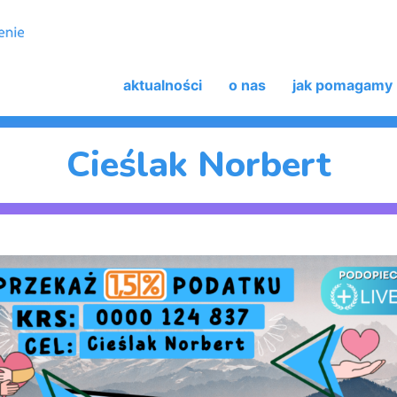
aktualności
o nas
jak pomagamy
Cieślak Norbert