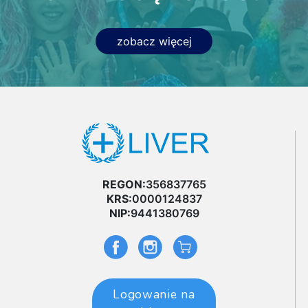
zobacz więcej
REGON:
356837765
KRS:
0000124837
NIP:
9441380769
Logowanie na