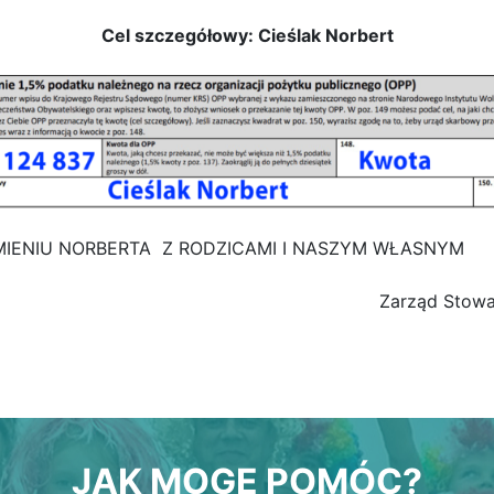
Cel szczegółowy: Cieślak Norbert
MIENIU NORBERTA Z RODZICAMI I NASZYM WŁASNYM
Zarząd Stow
JAK MOGĘ POMÓC?