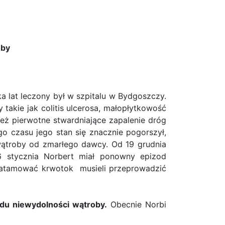
oby
ka lat leczony był w szpitalu w Bydgoszczy.
takie jak colitis ulcerosa, małopłytkowość
eż pierwotne stwardniające zapalenie dróg
o czasu jego stan się znacznie pogorszył,
wątroby od zmarłego dawcy. Od 19 grudnia
26 stycznia Norbert miał ponowny epizod
 zatamować krwotok musieli przeprowadzić
odu niewydolności wątroby.
Obecnie Norbi