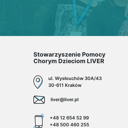
Stowarzyszenie Pomocy
Chorym Dzieciom LIVER
ul. Wysłouchów 30A/43
30-611 Kraków
liver@liver.pl
+48 12 654 52 99
+48 500 460 255