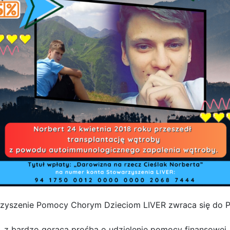
zyszenie Pomocy Chorym Dzieciom LIVER zwraca się do 
z bardzo gorącą prośbą o udzielenie pomocy finansowej