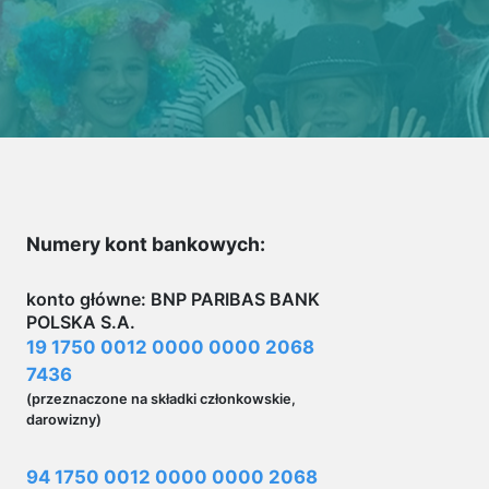
Numery kont bankowych:
konto główne: BNP PARIBAS BANK
POLSKA S.A.
19 1750 0012 0000 0000 2068
7436
(przeznaczone na składki członkowskie,
darowizny)
94 1750 0012 0000 0000 2068