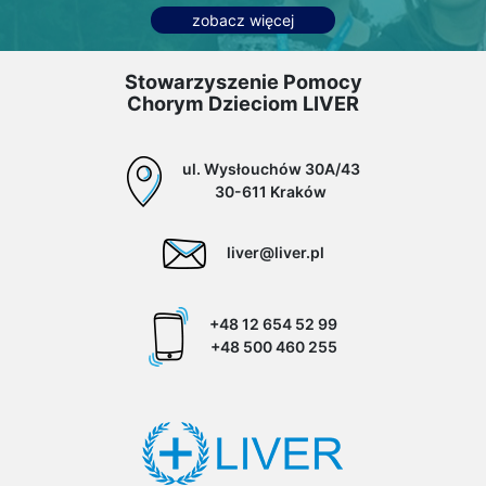
zobacz więcej
Stowarzyszenie Pomocy
Chorym Dzieciom LIVER
ul. Wysłouchów 30A/43
30-611 Kraków
liver@liver.pl
+48 12 654 52 99
+48 500 460 255