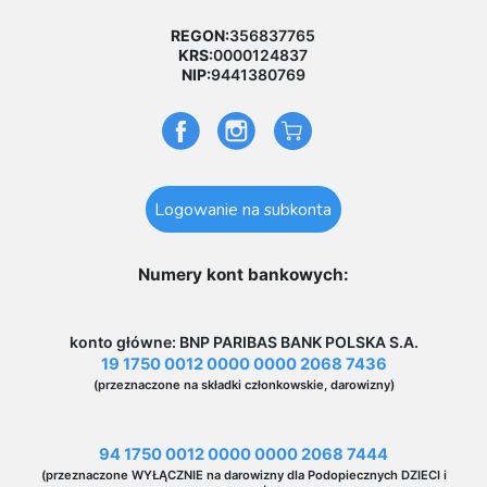
REGON:
356837765
KRS:
0000124837
NIP:
9441380769
Logowanie na subkonta
Numery kont bankowych:
konto główne: BNP PARIBAS BANK POLSKA S.A.
19 1750 0012 0000 0000 2068 7436
(przeznaczone na składki członkowskie, darowizny)
94 1750 0012 0000 0000 2068 7444
(przeznaczone WYŁĄCZNIE na darowizny dla Podopiecznych DZIECI i