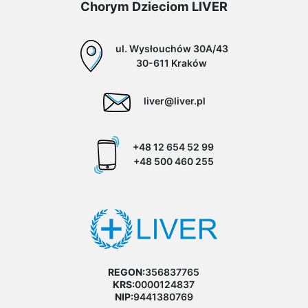
Chorym Dzieciom LIVER
ul. Wysłouchów 30A/43
30-611 Kraków
liver@liver.pl
+48 12 654 52 99
+48 500 460 255
REGON:
356837765
KRS:
0000124837
NIP:
9441380769