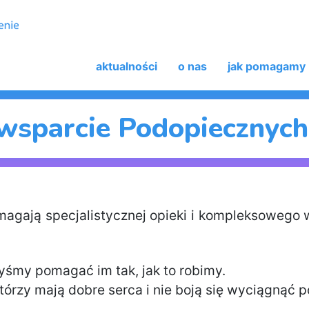
aktualności
o nas
jak pomagamy
wsparcie Podopiecznyc
agają specjalistycznej opieki i kompleksowego ws
śmy pomagać im tak, jak to robimy.
órzy mają dobre serca i nie boją się wyciągnąć p