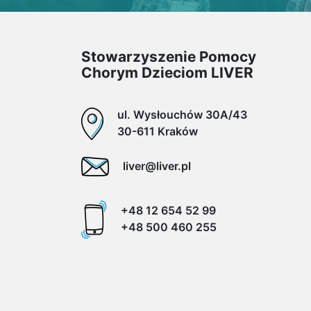
Stowarzyszenie Pomocy
Chorym Dzieciom LIVER
ul. Wysłouchów 30A/43
30-611 Kraków
liver@liver.pl
+48 12 654 52 99
+48 500 460 255