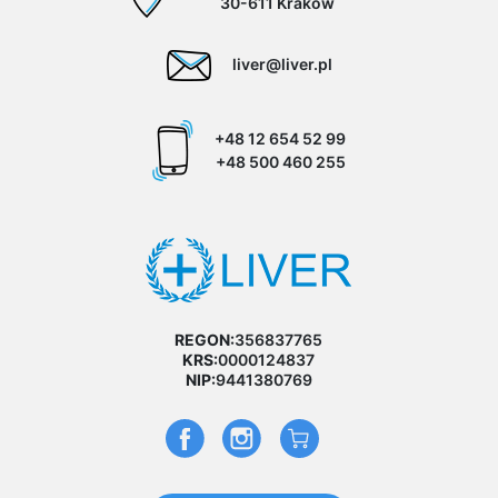
30-611 Kraków
liver@liver.pl
+48 12 654 52 99
+48 500 460 255
REGON:
356837765
KRS:
0000124837
NIP:
9441380769