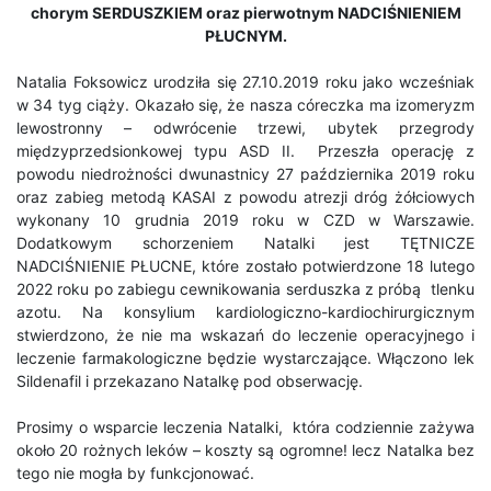
chorym SERDUSZKIEM oraz pierwotnym NADCIŚNIENIEM
PŁUCNYM.
Natalia Foksowicz urodziła się 27.10.2019 roku jako wcześniak
w 34 tyg ciąży. Okazało się, że nasza córeczka ma izomeryzm
lewostronny – odwrócenie trzewi, ubytek przegrody
międzyprzedsionkowej typu ASD II. Przeszła operację z
powodu niedrożności dwunastnicy 27 października 2019 roku
oraz zabieg metodą KASAI z powodu atrezji dróg żółciowych
wykonany 10 grudnia 2019 roku w CZD w Warszawie.
Dodatkowym schorzeniem Natalki jest TĘTNICZE
NADCIŚNIENIE PŁUCNE, które zostało potwierdzone 18 lutego
2022 roku po zabiegu cewnikowania serduszka z próbą tlenku
azotu. Na konsylium kardiologiczno-kardiochirurgicznym
stwierdzono, że nie ma wskazań do leczenie operacyjnego i
leczenie farmakologiczne będzie wystarczające. Włączono lek
Sildenafil i przekazano Natalkę pod obserwację.
Prosimy o wsparcie leczenia Natalki, która codziennie zażywa
około 20 rożnych leków – koszty są ogromne! lecz Natalka bez
tego nie mogła by funkcjonować.