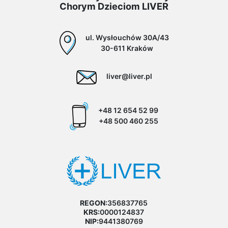
Chorym Dzieciom LIVER
ul. Wysłouchów 30A/43
30-611 Kraków
liver@liver.pl
+48 12 654 52 99
+48 500 460 255
REGON:
356837765
KRS:
0000124837
NIP:
9441380769