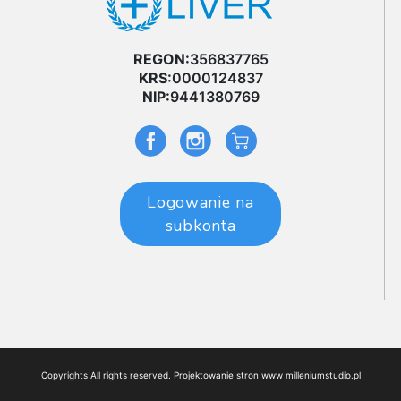
REGON:
356837765
KRS:
0000124837
NIP:
9441380769
Logowanie na
subkonta
Copyrights All rights reserved. Projektowanie stron www
milleniumstudio.pl