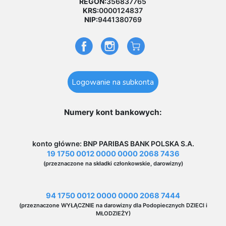
REGON:
356837765
KRS:
0000124837
NIP:
9441380769
Logowanie na subkonta
Numery kont bankowych:
konto główne: BNP PARIBAS BANK POLSKA S.A.
19 1750 0012 0000 0000 2068 7436
(przeznaczone na składki członkowskie, darowizny)
94 1750 0012 0000 0000 2068 7444
(przeznaczone WYŁĄCZNIE na darowizny dla Podopiecznych DZIECI i
MŁODZIEŻY)