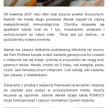
09 kwietnia 2021 roku Alan miał zszycie powłok brzusznych.
Radość nie trwała długo ponieważ Alanek zapadł na ciężką
małopłytkowość immunologiczną. Choroba objawiała się
spadkiem płytek krwi do 1 tys., krwotokami, siniakami i
wybroczynami na całym ciele.
Teraz jest już dobrze… w
październiku kolejna kontrola.
Alanek ma zawsze delikatnie podniesioną bilirubinę nie mocno,
ale Pani Profesor kazała zrobić badanie genetyczne bo czasem
u chłopców tak się dzieje i później w przyszłości nie mogą brać
pewnych leków
. Alanek chodzi do 3 klasy, ma kolegów, pisze,
czyta i jest fantastycznym chłopcem. Lubi szkołę, lubi zadania,
lubi zabawy z rówieśnikami.
Zwracamy z prośbą o wsparcie finansowe na leczenie i dojazdy
do szpitala oraz pobyt w przyszpitalnym hotelu. Koszty
leczenia są ogromne. Jednak Alanek dzięki takiej POMOCY
może funkcjonować i cieszyć normalnym życiem dziecka.