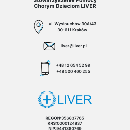
Stowarzyszenie Pomocy
Chorym Dzieciom LIVER
ul. Wysłouchów 30A/43
30-611 Kraków
liver@liver.pl
+48 12 654 52 99
+48 500 460 255
REGON:
356837765
KRS:
0000124837
NIP:
9441380769