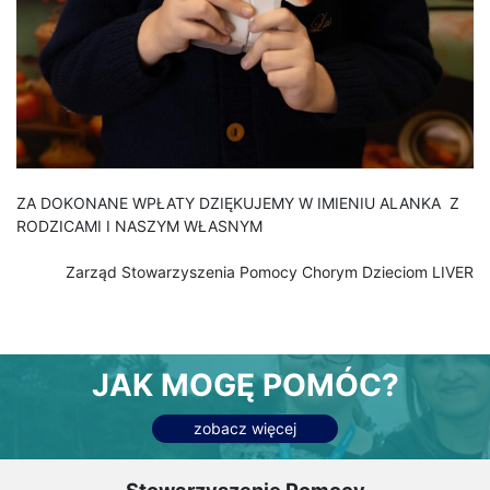
ZA DOKONANE WPŁATY DZIĘKUJEMY W IMIENIU ALANKA Z
RODZICAMI I NASZYM WŁASNYM
Zarząd Stowarzyszenia Pomocy Chorym Dzieciom LIVER
JAK MOGĘ POMÓC?
zobacz więcej