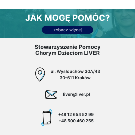
JAK MOGĘ POMÓC?
zobacz więcej
Stowarzyszenie Pomocy
Chorym Dzieciom LIVER
ul. Wysłouchów 30A/43
30-611 Kraków
liver@liver.pl
+48 12 654 52 99
+48 500 460 255