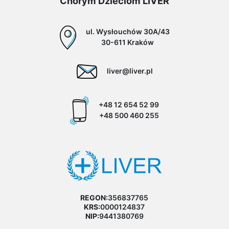
Chorym Dzieciom LIVER
ul. Wysłouchów 30A/43
30-611 Kraków
liver@liver.pl
+48 12 654 52 99
+48 500 460 255
REGON:
356837765
KRS:
0000124837
NIP:
9441380769