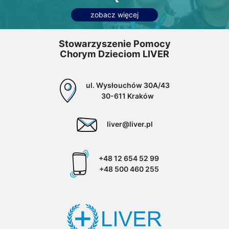
zobacz więcej
Stowarzyszenie Pomocy
Chorym Dzieciom LIVER
ul. Wysłouchów 30A/43
30-611 Kraków
liver@liver.pl
+48 12 654 52 99
+48 500 460 255