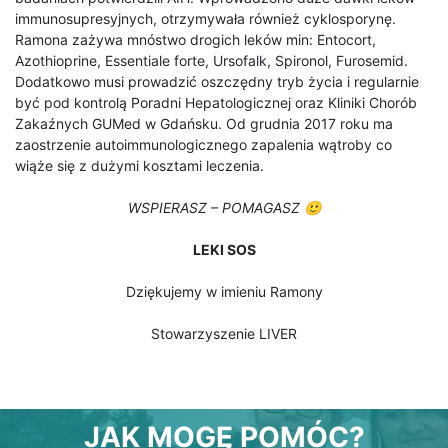
immunosupresyjnych, otrzymywała również cyklosporynę.
Ramona zażywa mnóstwo drogich leków min: Entocort,
Azothioprine, Essentiale forte, Ursofalk, Spironol, Furosemid.
Dodatkowo musi prowadzić oszczędny tryb życia i regularnie
być pod kontrolą Poradni Hepatologicznej oraz Kliniki Chorób
Zakaźnych GUMed w Gdańsku. Od grudnia 2017 roku ma
zaostrzenie autoimmunologicznego zapalenia wątroby co
wiąże się z dużymi kosztami leczenia.
WSPIERASZ – POMAGASZ 🙂
LEKI SOS
Dziękujemy w imieniu Ramony
Stowarzyszenie LIVER
JAK MOGĘ POMÓC?