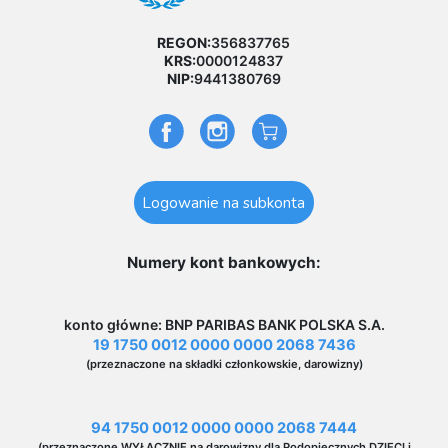
REGON:
356837765
KRS:
0000124837
NIP:
9441380769
Logowanie na subkonta
Numery kont bankowych:
konto główne: BNP PARIBAS BANK POLSKA S.A.
19 1750 0012 0000 0000 2068 7436
(przeznaczone na składki członkowskie, darowizny)
94 1750 0012 0000 0000 2068 7444
(przeznaczone WYŁĄCZNIE na darowizny dla Podopiecznych DZIECI i