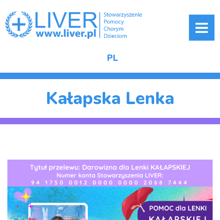
ME
PL
Kałapska Lenka