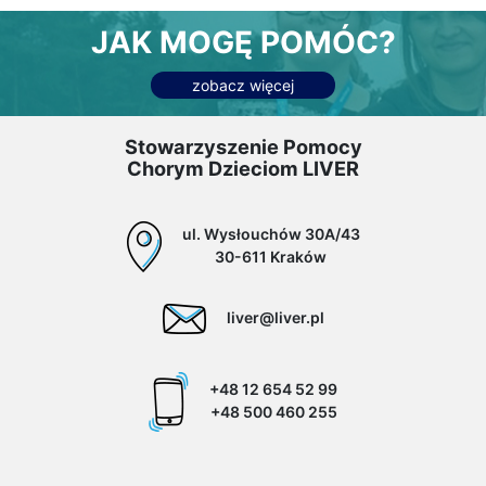
JAK MOGĘ POMÓC?
zobacz więcej
Stowarzyszenie Pomocy
Chorym Dzieciom LIVER
ul. Wysłouchów 30A/43
30-611 Kraków
liver@liver.pl
+48 12 654 52 99
+48 500 460 255