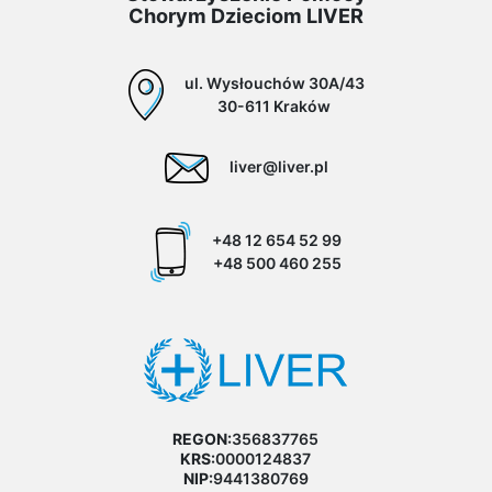
Chorym Dzieciom LIVER
ul. Wysłouchów 30A/43
30-611 Kraków
liver@liver.pl
+48 12 654 52 99
+48 500 460 255
REGON:
356837765
KRS:
0000124837
NIP:
9441380769