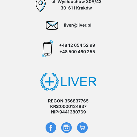
ul. Wysłouchów 30A/43
30-611 Kraków
liver@liver.pl
+48 12 654 52 99
+48 500 460 255
REGON:
356837765
KRS:
0000124837
NIP:
9441380769