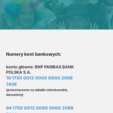
Numery kont bankowych:
konto główne: BNP PARIBAS BANK
POLSKA S.A.
19 1750 0012 0000 0000 2068
7436
(przeznaczone na składki członkowskie,
darowizny)
94 1750 0012 0000 0000 2068