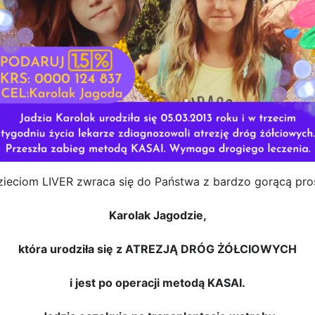
eciom LIVER zwraca się do Państwa z bardzo gorącą proś
Karolak Jagodzie,
która urodziła się z ATREZJĄ DRÓG ŻÓŁCIOWYCH
i jest po operacji metodą KASAI.