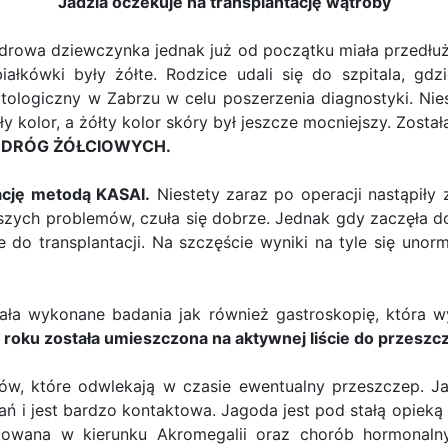
Jadzia oczekuje na transplantację wątroby
drowa dziewczynka jednak już od początku miała przedłuża
iałkówki były żółte. Rodzice udali się do szpitala, gdz
tologiczny w Zabrzu w celu poszerzenia diagnostyki. Nie
ały kolor, a żółty kolor skóry był jeszcze mocniejszy. Zo
 DRÓG ŻÓŁCIOWYCH.
ację metodą KASAI.
Niestety zaraz po operacji nastąpiły
szych problemów, czuła się dobrze. Jednak gdy zaczęła do
je do transplantacji. Na szczęście wyniki na tyle się un
ała wykonane badania jak również gastroskopię, która wyk
roku została umieszczona na aktywnej liście do przeszc
ów, które odwlekają w czasie ewentualny przeszczep. J
ń i jest bardzo kontaktowa. Jagoda jest pod stałą opiek
zowana w kierunku Akromegalii oraz chorób hormonal