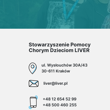
Stowarzyszenie Pomocy
Chorym Dzieciom LIVER
ul. Wysłouchów 30A/43
30-611 Kraków
liver@liver.pl
+48 12 654 52 99
+48 500 460 255