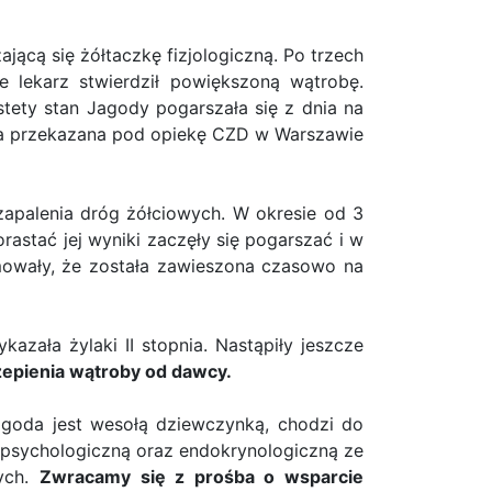
jącą się żółtaczkę fizjologiczną. Po trzech
ie lekarz stwierdził powiększoną wątrobę.
stety stan Jagody pogarszała się z dnia na
stała przekazana pod opiekę CZD w Warszawie
 zapalenia dróg żółciowych. W okresie od 3
rastać jej wyniki zaczęły się pogarszać i w
ormowały, że została zawieszona czasowo na
azała żylaki II stopnia. Nastąpiły jeszcze
zepienia wątroby od dawcy.
agoda jest wesołą dziewczynką, chodzi do
ą psychologiczną oraz endokrynologiczną ze
nych.
Zwracamy się z prośba o wsparcie