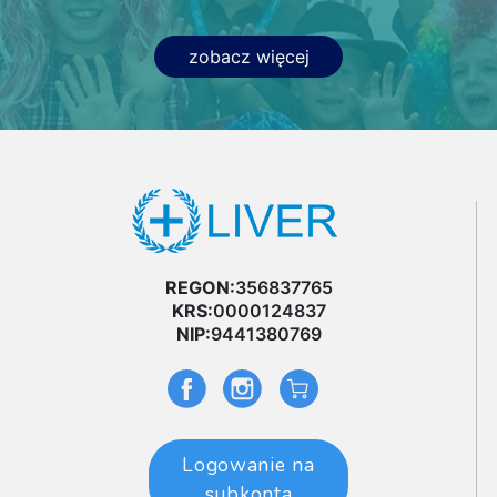
zobacz więcej
REGON:
356837765
KRS:
0000124837
NIP:
9441380769
Logowanie na
subkonta