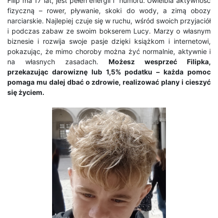
Filip ma 17 lat, jest pełen energii i humoru. Uwielbia aktywność
fizyczną – rower, pływanie, skoki do wody, a zimą obozy
narciarskie. Najlepiej czuje się w ruchu, wśród swoich przyjaciół
i podczas zabaw ze swoim bokserem Lucy. Marzy o własnym
biznesie i rozwija swoje pasje dzięki książkom i internetowi,
pokazując, że mimo choroby można żyć normalnie, aktywnie i
na własnych zasadach.
Możesz wesprzeć Filipka,
przekazując darowiznę lub 1,5% podatku – każda pomoc
pomaga mu dalej dbać o zdrowie, realizować plany i cieszyć
się życiem.