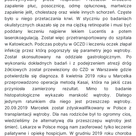
zapalenie płuc, posocznicę, odmę opłucnową, martwicze
zapalenie jelit, cholestazę oraz wiele innych schorzeń. Częste
było u niego przetaczania krwi. W styczniu po badaniach
okulistycznych okazało się ze ma ciężką retinopatie i musi być
poddany leczeniu najpierw lekiem Lucentis a potem
laserokoagulacją. Został więc przetransportowany do szpitala
w Katowicach. Podczas pobytu w GCZD i leczeniu oczek złapał
infekcję przez którą pogorszyły się parametry jego wątroby.
Został skonsultowany na oddziale gastrologicznym. Po
wykonaniu dokładnych badań i z podejrzeniem atrezji dróg
żółciowych został przewieziony do CZD w Warszawie gdzie
potwierdziła się diagnoza. 8 kwietnia 2019 roku u Marcelka
przeprowadzono operacja metodą Kasai, która na jakiś czas
przyniosła zamierzony rezultat. Mimo to badanie
histopatologiczne wykazało marskość wątroby. Dlatego
jedynym ratunkiem dla niego jest przeszczep wątroby.
20.09.2019 Marcelek został zdyskwalifikowany w Polsce z
transplantacji wątroby. Dla nas rodziców był to ogromny cios,
wiedzieliśmy że alternatywą dla przeszczepu wątroby jest
śmierć. Lekarze w Polsce mogą nam zaoferować tylko leczenie
paliatywne i opiekę hospicjum. W grudniu 2019 roku choroba