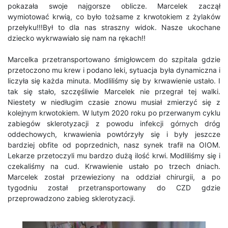
pokazała swoje najgorsze oblicze. Marcelek zaczął
wymiotować krwią, co było tożsame z krwotokiem z żylaków
przełyku!!!Był to dla nas straszny widok. Nasze ukochane
dziecko wykrwawiało się nam na rękach!!
Marcelka przetransportowano śmigłowcem do szpitala gdzie
przetoczono mu krew i podano leki, sytuacja była dynamiczna i
liczyła się każda minuta. Modliliśmy się by krwawienie ustało. I
tak się stało, szczęśliwie Marcelek nie przegrał tej walki.
Niestety w niedługim czasie znowu musiał zmierzyć się z
kolejnym krwotokiem. W lutym 2020 roku po przerwanym cyklu
zabiegów sklerotyzacji z powodu infekcji górnych dróg
oddechowych, krwawienia powtórzyły się i były jeszcze
bardziej obfite od poprzednich, nasz synek trafił na OIOM.
Lekarze przetoczyli mu bardzo dużą ilość krwi. Modliliśmy się i
czekaliśmy na cud. Krwawienie ustało po trzech dniach.
Marcelek został przewieziony na oddział chirurgii, a po
tygodniu został przetransportowany do CZD gdzie
przeprowadzono zabieg sklerotyzacji.