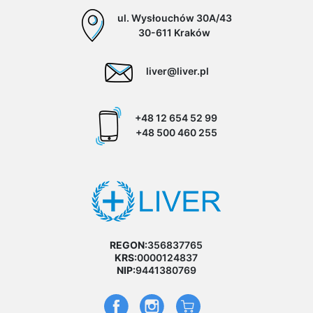
ul. Wysłouchów 30A/43
30-611 Kraków
liver@liver.pl
+48 12 654 52 99
+48 500 460 255
REGON:
356837765
KRS:
0000124837
NIP:
9441380769