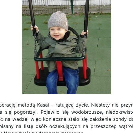
rację metodą Kasai – ratującą życie. Niestety nie przy
e się pogorszył. Pojawiło się wodobrzusze, niedokrwist
erać na wadze, więc konieczne stało się założenie sondy 
pisany na listę osób oczekujących na przeszczep wątr