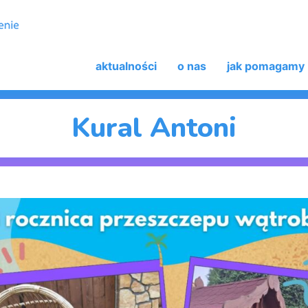
aktualności
o nas
jak pomagamy
Kural Antoni