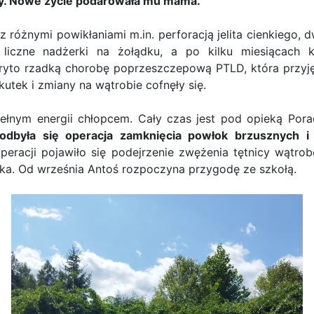
y. Nowe życie podarowała mu mama.
z różnymi powikłaniami m.in. perforacją jelita cienkieg
 liczne nadżerki na żołądku, a po kilku miesiącach
yto rzadką chorobę poprzeszczepową PTLD, która przyjęł
utek i zmiany na wątrobie cofnęły się.
 pełnym energii chłopcem. Cały czas jest pod opieką Por
była się operacja zamknięcia powłok brzusznych i p
peracji pojawiło się podejrzenie zwężenia tętnicy wątrob
ka. Od września Antoś rozpoczyna przygodę ze szkołą.