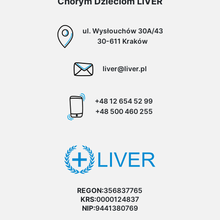
Chorym Dzieciom LIVER
ul. Wysłouchów 30A/43
30-611 Kraków
liver@liver.pl
+48 12 654 52 99
+48 500 460 255
REGON:
356837765
KRS:
0000124837
NIP:
9441380769