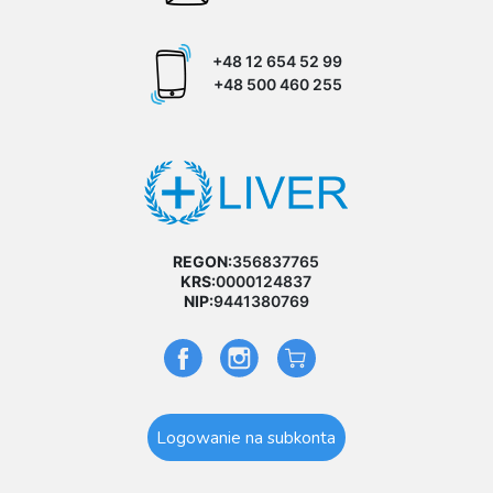
+48 12 654 52 99
+48 500 460 255
REGON:
356837765
KRS:
0000124837
NIP:
9441380769
Logowanie na subkonta