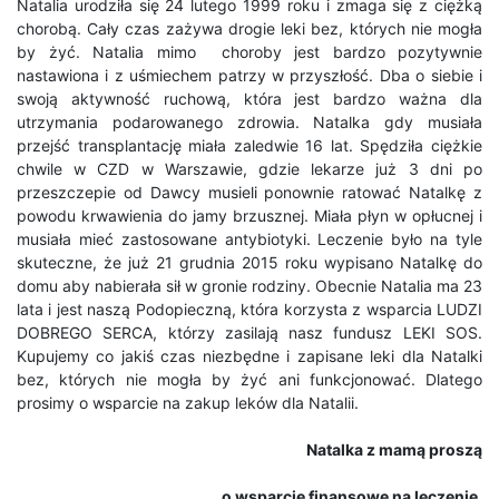
Natalia urodziła się 24 lutego 1999 roku i zmaga się z ciężką
chorobą. Cały czas zażywa drogie leki bez, których nie mogła
by żyć. Natalia mimo choroby jest bardzo pozytywnie
nastawiona i z uśmiechem patrzy w przyszłość. Dba o siebie i
swoją aktywność ruchową, która jest bardzo ważna dla
utrzymania podarowanego zdrowia. Natalka gdy musiała
przejść transplantację miała zaledwie 16 lat. Spędziła ciężkie
chwile w CZD w Warszawie, gdzie lekarze już 3 dni po
przeszczepie od Dawcy musieli ponownie ratować Natalkę z
powodu krwawienia do jamy brzusznej. Miała płyn w opłucnej i
musiała mieć zastosowane antybiotyki. Leczenie było na tyle
skuteczne, że już 21 grudnia 2015 roku wypisano Natalkę do
domu aby nabierała sił w gronie rodziny. Obecnie Natalia ma 23
lata i jest naszą Podopieczną, która korzysta z wsparcia LUDZI
DOBREGO SERCA, którzy zasilają nasz fundusz LEKI SOS.
Kupujemy co jakiś czas niezbędne i zapisane leki dla Natalki
bez, których nie mogła by żyć ani funkcjonować. Dlatego
prosimy o wsparcie na zakup leków dla Natalii.
Natalka z mamą
proszą
o wsparcie
finansowe na leczenie.