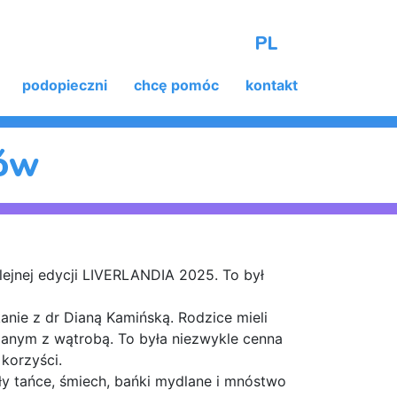
PL
podopieczni
chcę pomóc
kontakt
ów
jnej edycji LIVERLANDIA 2025. To był
kanie z dr Dianą Kamińską. Rodzice mieli
nym z wątrobą. To była niezwykle cenna
korzyści.
yły tańce, śmiech, bańki mydlane i mnóstwo