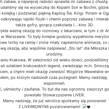
h zabaw, a najwięcej radości sprawiła im zabawa z chustą 
daliśmy się na wycieczkę do Kopalni Soli w Bochni, gdzi
e kolejką i podziwiać piękną Kaplicę Św. Kingi. Potem w O
odkrywając tajniki fizyki i chemii poprzez zabawę i inter
także gofry, gorąca czekolada i… kino 3D.
wykle ważną okazję do rozmowy z lekarzami, w tym z dr An
D w Warszawie. To były kolejne godziny wypełnione meryt
kowe torby na ramię i znów miały zapewnione animacje, c
ą okazję, aby wspólnie zaśpiewać „Sto lat” dla Miłoszka 
urodziny.
aniu Krakowa. W zależności od wieku dzieci, podzieliliśmy 
ali szlakiem krakowskich legend, zwiedzając m.in. Smoczą
cem, a chętni mieli okazję zwiedzić Wzgórze Wawelskie wr
em, po którym nadszedł czas pożegnań. Mamy nadzieję, ż
wspomnień.
 uśmiechy i zaufanie. To był dla nas ogromny zaszczyt g
powstało Stowarzyszenie LIVER.
Mamy nadzieję, że już wkrótce spotkamy się ponownie!
Z LIVERKOWYMI pozdrowieniami!