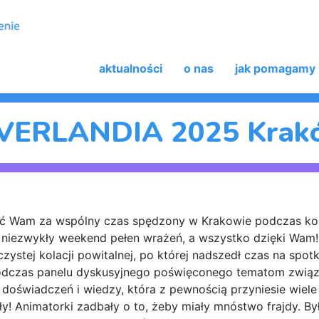
aktualności
o nas
jak pomagamy
IVERLANDIA 2025 Krak
ać Wam za wspólny czas spędzony w Krakowie podczas kole
niezwykły weekend pełen wrażeń, a wszystko dzięki Wam!
ystej kolacji powitalnej, po której nadszedł czas na spot
odczas panelu dyskusyjnego poświęconego tematom związa
doświadczeń i wiedzy, która z pewnością przyniesie wiele 
iły! Animatorki zadbały o to, żeby miały mnóstwo frajdy. B