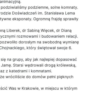
animacyjną.
e podziwialiśmy podziemne, solne komnaty.
grodzie Doświadczeń im. Stanisława Lema
aktywne eksponaty. Ogromną frajdę sprawiły
ną Liberek, dr Sabiną Więcek, dr Dianą
orycznymi rozmowami i budowaniem relacji.
o pozwoliło dorosłym na swobodną wymianę
Chojnackiego, który świętował swoje 6.
się na grupy, aby jak najlepiej dopasować
 Jamę. Starsi wędrowali drogą królewską,
az z katedrami i komnatami.
e wróciliście do domów pełni pięknych
ościć Was w Krakowie, w miejscu w którym