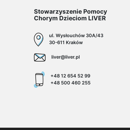
Stowarzyszenie Pomocy
Chorym Dzieciom LIVER
ul. Wysłouchów 30A/43
30-611 Kraków
liver@liver.pl
+48 12 654 52 99
+48 500 460 255