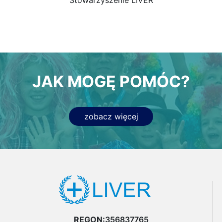
JAK MOGĘ POMÓC?
zobacz więcej
REGON:
356837765