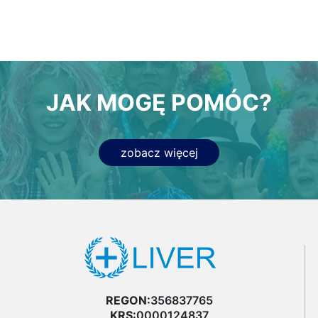
JAK MOGĘ POMÓC?
zobacz więcej
REGON:
356837765
KRS:
0000124837