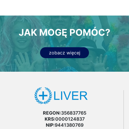
JAK MOGĘ POMÓC?
zobacz więcej
REGON:
356837765
KRS:
0000124837
NIP:
9441380769