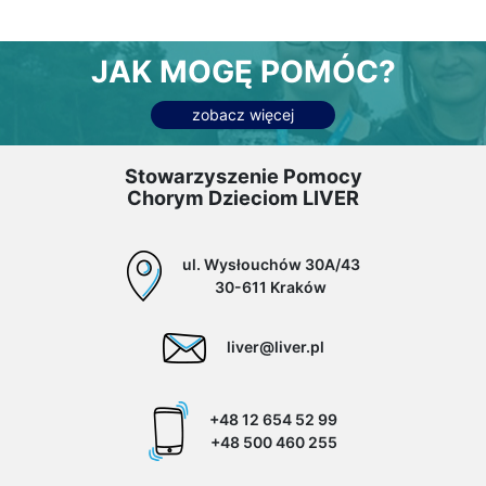
JAK MOGĘ POMÓC?
zobacz więcej
Stowarzyszenie Pomocy
Chorym Dzieciom LIVER
ul. Wysłouchów 30A/43
30-611 Kraków
liver@liver.pl
+48 12 654 52 99
+48 500 460 255