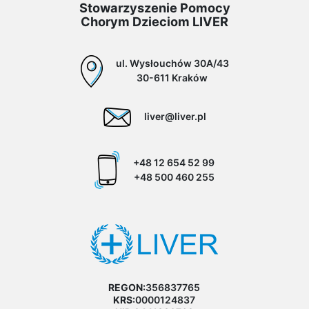
Stowarzyszenie Pomocy
Chorym Dzieciom LIVER
ul. Wysłouchów 30A/43
30-611 Kraków
liver@liver.pl
+48 12 654 52 99
+48 500 460 255
REGON:
356837765
KRS:
0000124837