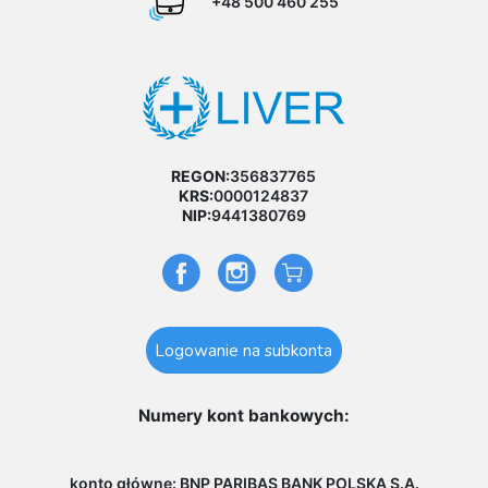
+48 500 460 255
REGON:
356837765
KRS:
0000124837
NIP:
9441380769
Logowanie na subkonta
Numery kont bankowych:
konto główne: BNP PARIBAS BANK POLSKA S.A.