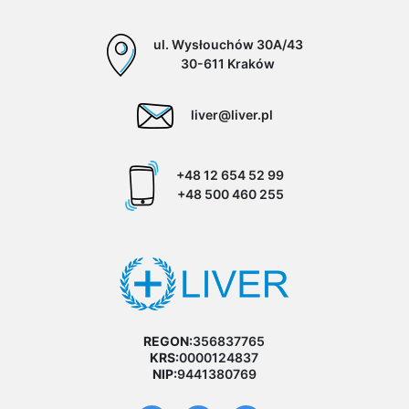
ul. Wysłouchów 30A/43
30-611 Kraków
liver@liver.pl
+48 12 654 52 99
+48 500 460 255
REGON:
356837765
KRS:
0000124837
NIP:
9441380769