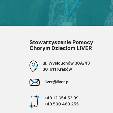
Stowarzyszenie Pomocy
Chorym Dzieciom LIVER
ul. Wysłouchów 30A/43
30-611 Kraków
liver@liver.pl
+48 12 654 52 99
+48 500 460 255