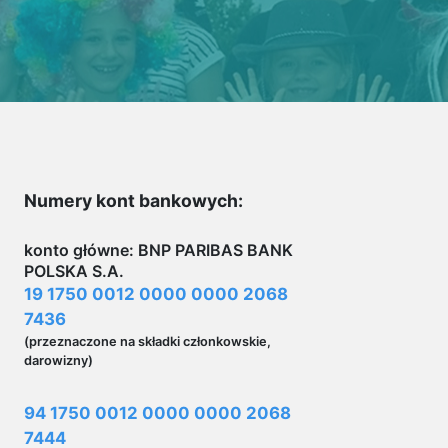
Numery kont bankowych:
konto główne: BNP PARIBAS BANK
POLSKA S.A.
19 1750 0012 0000 0000 2068
7436
(przeznaczone na składki członkowskie,
darowizny)
94 1750 0012 0000 0000 2068
7444