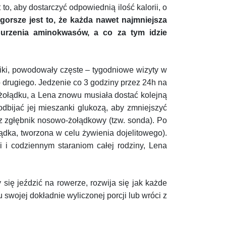
to, aby dostarczyć odpowiednią ilość kalorii, o
jgorsze jest to, że każda nawet najmniejsza
burzenia aminokwasów, a co za tym idzie
niki, powodowały częste – tygodniowe wizyty w
o drugiego. Jedzenie co 3 godziny przez 24h na
w żołądku, a Lena znowu musiała dostać kolejną
bijać jej mieszanki glukozą, aby zmniejszyć
ez zgłębnik nosowo-żołądkowy (tzw. sonda). Po
dka, tworzona w celu żywienia dojelitowego).
 i codziennym staraniom całej rodziny, Lena
 się jeździć na rowerze, rozwija się jak każde
swojej dokładnie wyliczonej porcji lub wróci z