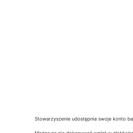
Stowarzyszenie udostępnia swoje konto b
Można na nie dokonywać wpłat w złotówka