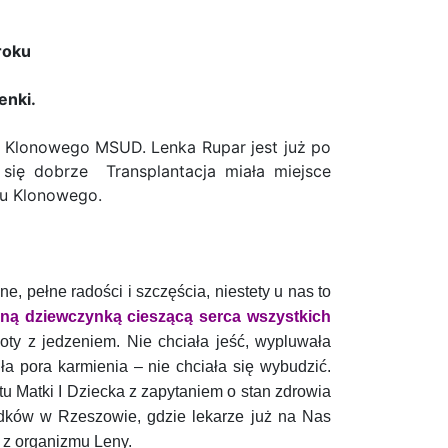
roku
enki.
opu Klonowego MSUD.
Lenka Rupar jest już po
ą się dobrze
Transplantacja miała miejsce
pu Klonowego.
, pełne radości i szczęścia, niestety u nas to
zną dziewczynką cieszącą serca wszystkich
oty z jedzeniem. Nie chciała jeść, wypluwała
a pora karmienia – nie chciała się wybudzić.
utu Matki I Dziecka z zapytaniem o stan zdrowia
odków w Rzeszowie, gdzie lekarze już na Nas
e z organizmu Leny.