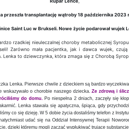
Rupar Lence
,
ra przeszła transplantację wątroby 18 października 2023 
inice Saint Luc w Brukseli. Nowe życie podarował wujek L
ardzo rzadkiej nieuleczalnej choroby metabolicznej Syr
seli! Zarówno mała pacjentka, jak i dawca wujek, czuj
in. Lenka to dziewczynka, która zmaga się z Chorobą Syro
zka Lenka. Pierwsze chwile z dzieckiem są bardzo wyczekiwane
nie wskazywało o chorobie naszego dziecka.
Ze zdrową i ślic
wróciliśmy do domu.
Po niespełna 2 dniach, zaczęły się kłop
armić. Lenka stawała się apatyczna, śpiąca, gdy przychodził
iśmy co się dzieję. W 5 dobie życia dostaliśmy telefon z Instyt
y natychmiast udać się na Oddział Intensywnej Terapii Nowor
ucie, dzięki któremu mogli zacząć wypłukiwać trujące substancj