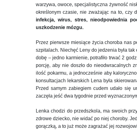
warzywa, owoce, specjalistyczna żywność niskob
określonym czasie, nie zważając na to, czy 
infekcja, wirus, stres, nieodpowiednia
uszkodzenie mózgu.
Przez pierwsze miesiące życia choroba nas po
szpitalach. Niechęć Leny do jedzenia była tak
dobę – jedno karmienie, potrafiło trwać 2 god
porcję, aby nie doszło do nieodwracalnych 
ilość pokarmu, a jednocześnie aby kaloryczno
konsultacjach lekarskich Lena była skierowa
Przed samym zabiegiem cudem udało się unik
zaczęła jeść dwa tygodnie przed wyznaczony
Lenka chodzi do przedszkola, ma swoich przyja
zdrowe dziecko, nie widać po niej choroby. Je
gorączką, a to już może zagrażać jej rozwojowi