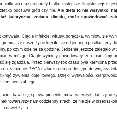
iałkowa oraz preparaty białko zastępcze. Najistotniejsze jest 
dziecko odczuwa głód czy nie.
Ale dieta to nie wszystko, na
 podaż kaloryczna, zmiana klimatu, może spowodować za
konywała. Ciągłe infekcje, wirusy, gorączka, wymioty, złe wy
 ogromna, że nasze życie kręciło się od jednego posiłku Leny d
ziny, po czym kolejne za godzinę. Jedzenie jeszcze zalegało 
zmian w mózgu. Ciągłe wymioty powodowały, że musieliśmy pod
ść się zgadzała. Przez pierwszy rok czasu była karmiona prz
na na założenie PEGA (sztuczna droga dostępu do wnętrza żołą
nąć żywienia dojelitowego. Dzięki wytrwałości, cierpliwości
m terminem zabiegu.
ciół, bawi się, śpiewa piosenki, mówi wierszyki, tańczy, uczy
dnak towarzyszy nam codzienny strach, że nie zje w przedszkolu 
, a nawet życiu.