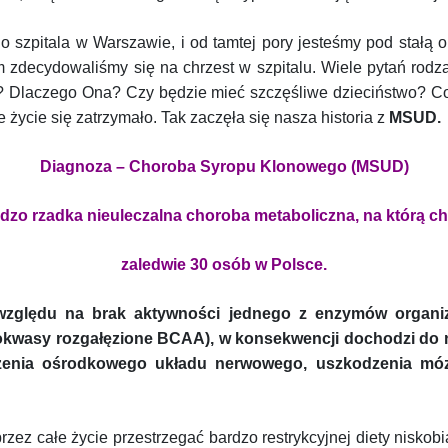
 szpitala w Warszawie, i od tamtej pory jesteśmy pod stałą op
 zdecydowaliśmy się na chrzest w szpitalu. Wiele pytań rodz
o? Dlaczego Ona? Czy będzie mieć szczęśliwe dzieciństwo? 
e życie się zatrzymało. Tak zaczęła się nasza historia z
MSUD.
Diagnoza – Choroba Syropu Klonowego (MSUD)
rdzo rzadka nieuleczalna choroba metaboliczna,
na którą ch
zaledwie 30 osób w Polsce.
względu na brak aktywności jednego z enzymów organi
nokwasy rozgałęzione BCAA), w konsekwencji dochodzi do 
zenia ośrodkowego układu nerwowego, uszkodzenia móz
zez całe życie przestrzegać bardzo restrykcyjnej diety niskobi