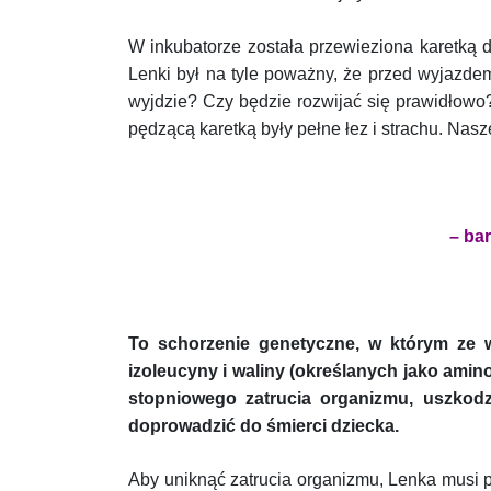
W inkubatorze została przewieziona karetką do
Lenki był na tyle poważny, że przed wyjazdem
wyjdzie? Czy będzie rozwijać się prawidłow
pędzącą karetką były pełne łez i strachu. Nasz
– ba
To schorzenie genetyczne, w którym ze 
izoleucyny i waliny (określanych jako ami
stopniowego zatrucia organizmu, uszkod
doprowadzić do śmierci dziecka.
Aby uniknąć zatrucia organizmu, Lenka musi pr