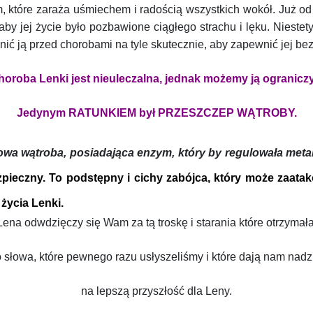
, które zaraża uśmiechem i radością wszystkich wokół. Już od 
y, aby jej życie było pozbawione ciągłego strachu i lęku. Niest
ić ją przed chorobami na tyle skutecznie, aby zapewnić jej b
horoba Lenki jest nieuleczalna, jednak możemy ją ograniczy
Jedynym RATUNKIEM był PRZESZCZEP WĄTROBY.
owa wątroba, posiadająca enzym, który by regulowała meta
pieczny. To podstępny i cichy zabójca, który może zaatak
życia Lenki.
Lena odwdzięczy się Wam za tą troskę i starania które otrzymała
o słowa, które pewnego razu usłyszeliśmy i które dają nam nadz
na lepszą przyszłość dla Leny.