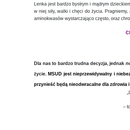
Lenka jest bardzo bystrym i mądrym dzieckiem
w niej siły, walki i chęci do życia. Pragniem
aminokwasów wystarczająco często, oraz chron
C
Dla nas to bardzo trudna decyzja, jednak
n
życie.
MSUD jest nieprzewidywalny i niebez
przynieść będą nieodwracalne dla zdrowia i 
„
– t