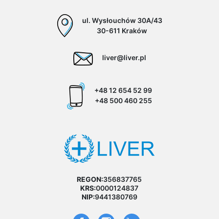
ul. Wysłouchów 30A/43
30-611 Kraków
liver@liver.pl
+48 12 654 52 99
+48 500 460 255
REGON:
356837765
KRS:
0000124837
NIP:
9441380769