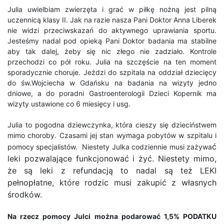
Julia uwielbiam zwierzęta i grać w piłkę nożną jest pilną
uczennicą klasy II. Jak na razie nasza Pani Doktor Anna Liberek
nie widzi przeciwskazań do aktywnego uprawiania sportu.
Jesteśmy nadal pod opieką Pani Doktor badania ma stabilne
aby tak dalej, żeby się nic złego nie zadziało. Kontrole
przechodzi co pół roku. Julia na szczęście na ten moment
sporadycznie choruje. Jeździ do szpitala na oddział dziecięcy
do św.Wojciecha w Gdańsku na badania na wizyty jedno
dniowe, a do poradni Gastroenterologii Dzieci Kopernik ma
wizyty ustawione co 6 miesięcy i usg.
Julia to pogodna dziewczynka, która cieszy się dzieciństwem
mimo choroby. Czasami jej stan wymaga pobytów w szpitalu i
ć
pomocy specjalistów. Niestety Julka codziennie musi zażywa
leki pozwalające funkcjonować i żyć. Niestety mimo,
że są leki z refundacją to nadal są też LEKI
pełnopłatne, które rodzic musi zakupić z własnych
środków.
Na rzecz pomocy Julci można podarować 1,5% PODATKU