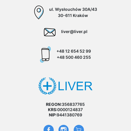
ul. Wysłouchów 30A/43
30-611 Kraków
liver@liver.pl
+48 12 654 52 99
+48 500 460 255
REGON:
356837765
KRS:
0000124837
NIP:
9441380769