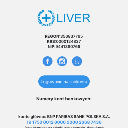
REGON:
356837765
KRS:
0000124837
NIP:
9441380769
Logowanie na subkonta
Numery kont bankowych:
konto główne: BNP PARIBAS BANK POLSKA S.A.
19 1750 0012 0000 0000 2068 7436
(przeznaczone na składki członkowskie, darowizny)