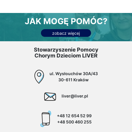
JAK MOGĘ POMÓC?
zobacz więcej
Stowarzyszenie Pomocy
Chorym Dzieciom LIVER
ul. Wysłouchów 30A/43
30-611 Kraków
liver@liver.pl
+48 12 654 52 99
+48 500 460 255