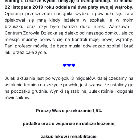
etiologii. Lekarze wydali decyzję o transplantacji. To mama
22 listopada 2019 roku oddała mi dwa płaty swojej wątroby.
Operacja przeszczepu nastąpiła szybko i powiodła się. Tata
opiekował się mną kiedy leżałem w szpitalu, a w moim
brzuszku oraz szyi było bardzo dużo rurek. Warszawa i
Centrum Zdrowia Dziecka są daleko od naszego domku, ale co
miesiąc musimy pojawić się na kontroli mojej nowej wątroby.
Pani profesor mówiła, że będę musiał odwiedzać szpital i brać
leki przez całe życie.
♥♥♥
Julek aktualnie jest po wycięciu 3 migdałów, dalej czekamy na
ustalenie terminu na zszycie powłok, jest szansa że ustalimy go
na początku grudnia. Wyniki są stabilne, Julek rośnie i dogania
rówieśników.
Proszę Was o przekazanie 1,5%
podatku oraz o wsparcie na dalsze leczenie,
zakup leków i rehabilitację.