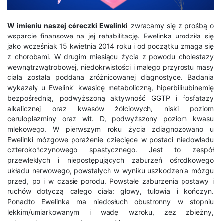
W imieniu naszej córeczki Ewelinki
zwracamy się z prośbą o
wsparcie finansowe na jej rehabilitację. Ewelinka urodziła się
jako wcześniak 15 kwietnia 2014 roku i od początku zmaga się
z chorobami. W drugim miesiącu życia z powodu cholestazy
wewnątrzwątrobowej, niedokrwistości i małego przyrostu masy
ciała została poddana zróżnicowanej diagnostyce. Badania
wykazały u Ewelinki kwasicę metaboliczną, hiperbilirubinemię
bezpośrednią, podwyższoną aktywność GGTP i fosfatazy
alkalicznej oraz kwasów żółciowych, niski poziom
ceruloplazminy oraz wit. D, podwyższony poziom kwasu
mlekowego. W pierwszym roku życia zdiagnozowano u
Ewelinki mózgowe porażenie dziecięce w postaci niedowładu
czterokończynowego spastycznego. Jest to zespół
przewlekłych i niepostępujących zaburzeń ośrodkowego
układu nerwowego, powstałych w wyniku uszkodzenia mózgu
przed, po i w czasie porodu. Powstałe zaburzenia postawy i
ruchów dotyczą całego ciała: głowy, tułowia i kończyn.
Ponadto Ewelinka ma niedosłuch obustronny w stopniu
lekkim/umiarkowanym i wadę wzroku, zez zbieżny,