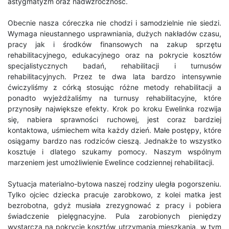
astygmatyzm oraz nadwzroczność.
Obecnie nasza córeczka nie chodzi i samodzielnie nie siedzi.
Wymaga nieustannego usprawniania, dużych nakładów czasu,
pracy jak i środków finansowych na zakup sprzętu
rehabilitacyjnego, edukacyjnego oraz na pokrycie kosztów
specjalistycznych badań, rehabilitacji i turnusów
rehabilitacyjnych. Przez te dwa lata bardzo intensywnie
ćwiczyliśmy z córką stosując różne metody rehabilitacji a
ponadto wyjeżdżaliśmy na turnusy rehabilitacyjne, które
przynosiły największe efekty. Krok po kroku Ewelinka rozwija
się, nabiera sprawności ruchowej, jest coraz bardziej
kontaktowa, uśmiechem wita każdy dzień. Małe postępy, które
osiągamy bardzo nas rodziców cieszą. Jednakże to wszystko
kosztuje i dlatego szukamy pomocy. Naszym wspólnym
marzeniem jest umożliwienie Ewelince codziennej rehabilitacji.
Sytuacja materialno-bytowa naszej rodziny uległa pogorszeniu.
Tylko ojciec dziecka pracuje zarobkowo, z kolei matka jest
bezrobotna, gdyż musiała zrezygnować z pracy i pobiera
świadczenie pielęgnacyjne. Pula zarobionych pieniędzy
wystarcza na pokrycie kosztów utrzymania mieszkania, w tym