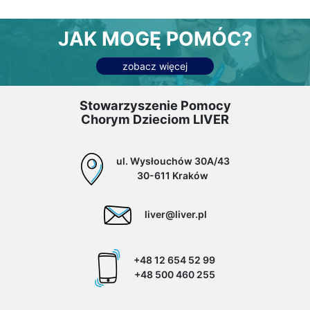
JAK MOGĘ POMÓC?
zobacz więcej
Stowarzyszenie Pomocy
Chorym Dzieciom LIVER
ul. Wysłouchów 30A/43
30-611 Kraków
liver@liver.pl
+48 12 654 52 99
+48 500 460 255