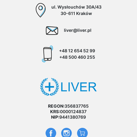
ul. Wysłouchów 30A/43
30-611 Kraków
liver@liver.pl
+48 12 654 52 99
+48 500 460 255
REGON:
356837765
KRS:
0000124837
NIP:
9441380769