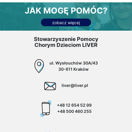
JAK MOGĘ POMÓC?
zobacz więcej
Stowarzyszenie Pomocy
Chorym Dzieciom LIVER
ul. Wysłouchów 30A/43
30-611 Kraków
liver@liver.pl
+48 12 654 52 99
+48 500 460 255