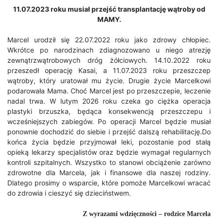
11.07.2023 roku musiał przejść
transplantację wątroby od
MAMY.
Marcel urodził się 22.07.2022 roku jako zdrowy chłopiec.
Wkrótce po narodzinach zdiagnozowano u niego atrezję
zewnątrzwątrobowych dróg żółciowych. 14.10.2022 roku
przeszedł operację Kasai, a 11.07.2023 roku przeszczep
wątroby, który uratował mu życie. Drugie życie Marcelkowi
podarowała Mama. Choć Marcel jest po przeszczepie, leczenie
nadal trwa. W lutym 2026 roku czeka go ciężka operacja
plastyki brzuszka, będąca konsekwencją przeszczepu i
wcześniejszych zabiegów. Po operacji Marcel będzie musiał
ponownie dochodzić do siebie i przejść dalszą rehabilitację.Do
końca życia będzie przyjmował leki, pozostanie pod stałą
opieką lekarzy specjalistów oraz będzie wymagał regularnych
kontroli szpitalnych. Wszystko to stanowi obciążenie zarówno
zdrowotne dla Marcela, jak i finansowe dla naszej rodziny.
Dlatego prosimy o wsparcie, które pomoże Marcelkowi wracać
do zdrowia i cieszyć się dzieciństwem.
Z wyrazami wdzięczności – rodzice Marcela