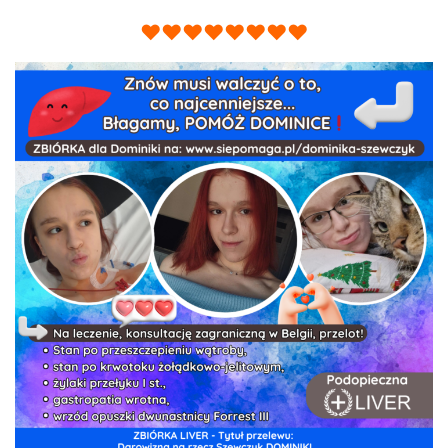
♥♥♥♥♥♥♥♥