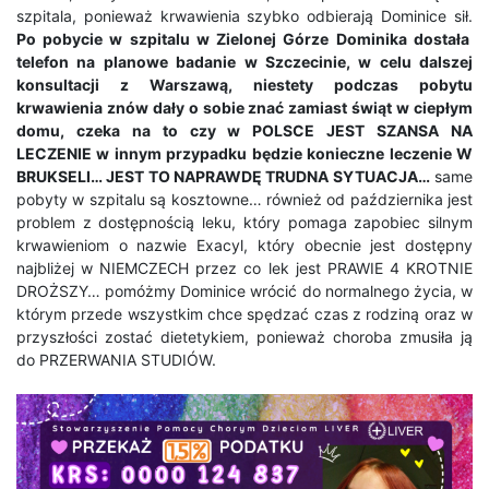
szpitala, ponieważ krwawienia szybko odbierają Dominice sił.
Po pobycie w szpitalu w Zielonej Górze Dominika dostała
telefon na planowe badanie w Szczecinie, w celu dalszej
konsultacji z Warszawą, niestety podczas pobytu
krwawienia znów dały o sobie znać zamiast świąt w ciepłym
domu, czeka na to czy w POLSCE JEST SZANSA NA
LECZENIE w innym przypadku będzie konieczne leczenie W
BRUKSELI… JEST TO NAPRAWDĘ TRUDNA SYTUACJA…
same
pobyty w szpitalu są kosztowne… również od października jest
problem z dostępnością leku, który pomaga zapobiec silnym
krwawieniom o nazwie Exacyl, który obecnie jest dostępny
najbliżej w NIEMCZECH przez co lek jest PRAWIE 4 KROTNIE
DROŻSZY… pomóżmy Dominice wrócić do normalnego życia, w
którym przede wszystkim chce spędzać czas z rodziną oraz w
przyszłości zostać dietetykiem, ponieważ choroba zmusiła ją
do PRZERWANIA STUDIÓW.