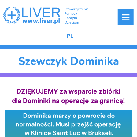
ME
PL
Szewczyk Dominika
DZIĘKUJEMY za wsparcie zbiórki
dla Dominiki na operację za granicą!