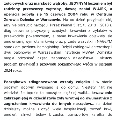
żółciowych oraz marskość wątroby. JEDYNYM leczeniem był
rodzinny przeszczep wątroby, dawcą został WUJEK, a
operacja odbyła się 15 czerwca 2004 roku w Centrum
Zdrowia Dziecka w Warszawie.
Na co dzień przyjmuje leki,
aby nie odrzucić narządu. Przez niemal 5 lat, tj. 2013 – 2018 r.
diagnozowano przyczynę częstych krwawień z żylaków w
przewodzie pokarmowym, a same krwawienia objawiały się
omdleniami, wymiotami krwią oraz przede wszystkim NAGŁYM
spadkiem poziomu hemoglobiny. Dzięki zabiegowi enteroskopii
dwu balonowej w Warszawskim Instytucie MSWiA Dominika
mogła odzyskać część zabranego dzieciństwa…
niestety
problem krwawień z przewodu pokarmowego wrócił w sierpniu
2024 roku.
Początkowo zdiagnozowano wrzody żołądka
i w stanie
ogólnym dobrym wypisano ją do domu. Niestety nikt nie
wiedział, że będzie to początek ciężkiej walki…
krwawienie
zakrzepniętej w dzieciństwie żyły wrotnej do dwunastnicy z
zagrożeniem krwawienia do innych narządów…
na dzień
dzisiejszy można zliczyć wiele hospitalizacji, toczeń krwi,
omdleń, silnych bólów brzucha, transportów karetką do