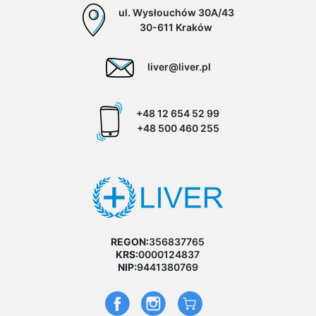
ul. Wysłouchów 30A/43
30-611 Kraków
liver@liver.pl
+48 12 654 52 99
+48 500 460 255
REGON:
356837765
KRS:
0000124837
NIP:
9441380769