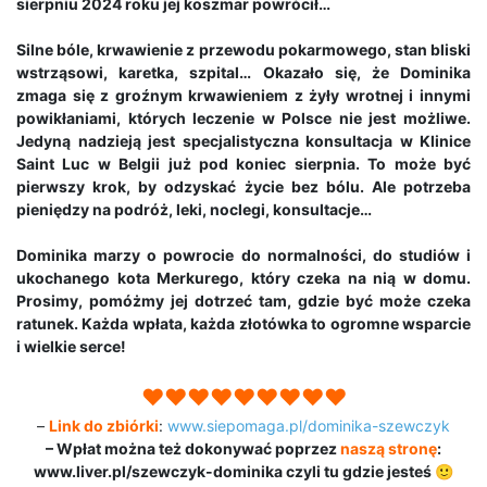
sierpniu 2024 roku jej koszmar powrócił…
Silne bóle, krwawienie z przewodu pokarmowego, stan bliski
wstrząsowi, karetka, szpital… Okazało się, że Dominika
zmaga się z groźnym krwawieniem z żyły wrotnej i innymi
powikłaniami, których leczenie w Polsce nie jest możliwe.
Jedyną nadzieją jest specjalistyczna konsultacja w Klinice
Saint Luc w Belgii już pod koniec sierpnia. To może być
pierwszy krok, by odzyskać życie bez bólu. Ale potrzeba
pieniędzy na podróż, leki, noclegi, konsultacje…
Dominika marzy o powrocie do normalności, do studiów i
ukochanego kota Merkurego, który czeka na nią w domu.
Prosimy, pomóżmy jej dotrzeć tam, gdzie być może czeka
ratunek. Każda wpłata, każda złotówka to ogromne wsparcie
i wielkie serce!
♥♥♥♥♥♥♥♥♥
–
Link do zbiórki
:
www.siepomaga.pl/dominika-szewczyk
– Wpłat można też dokonywać poprzez
naszą stronę
:
www.liver.pl/szewczyk-dominika czyli tu gdzie jesteś 🙂