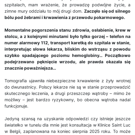
szpitalach, mam wrażenie, że prowadzę podwójne życie, a
zimne mury oddziału to mój drugi dom.
Zaczęło się od silnego
bólu pod żebrami i krwawienia z przewodu pokarmowego.
Momentalne pogorszenia stanu zdrowia, osłabienie, krew w
stolcu, a z kolejnymi minutami było tylko gorzej – telefon na
numer alarmowy 112, transport karetką do szpitala w stanie,
interpretując słowa lekarza, bliskim do wstrząsu z powodu
szybko spadającego poziomu hemoglobiny… Początkowo
podejrzewano pęknięcie wrzodu, ale prawda okazała się
znacznie poważniejsza…
Tomografia ujawniła niebezpieczne krwawienie z żyły wrotnej
do dwunastnicy. Polscy lekarze nie są w stanie przeprowadzić
skutecznego leczenia, a drugi przeszczep wątroby – mimo że
możliwy – jest bardzo ryzykowny, bo obecna wątroba nadal
funkcjonuje.
Jedyną szansą na uzyskanie odpowiedzi czy istnieje jeszcze
światełko w tunelu dla mnie jest konsultacja w Klinice Saint Luc
w Belgii, zaplanowana na koniec sierpnia 2025 roku. To może