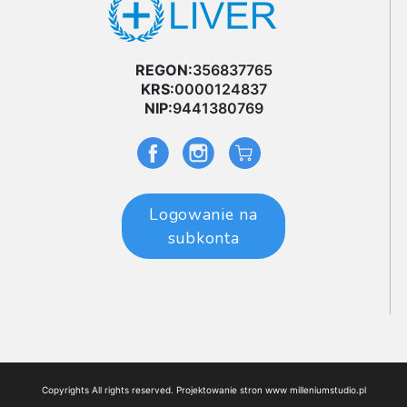
REGON:
356837765
KRS:
0000124837
NIP:
9441380769
Logowanie na
subkonta
Copyrights All rights reserved. Projektowanie stron www
milleniumstudio.pl