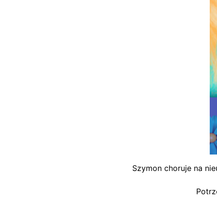
Szymon choruje na ni
P
otrz