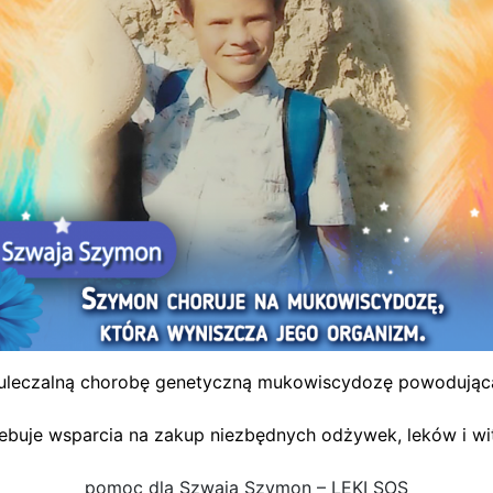
euleczalną chorobę genetyczną mukowiscydozę powodującą
ebuje wsparcia na zakup niezbędnych odżywek, leków i wi
pomoc dla Szwaja Szymon – LEKI SOS