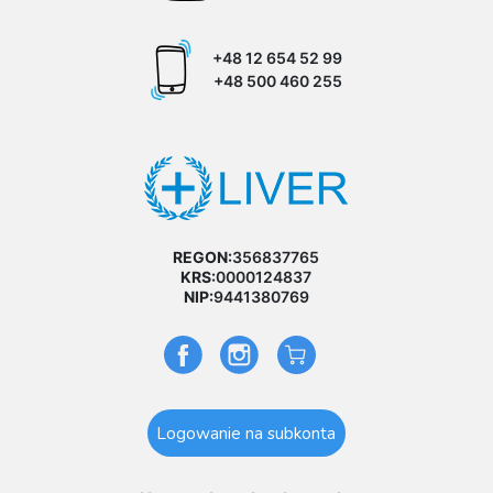
+48 12 654 52 99
+48 500 460 255
REGON:
356837765
KRS:
0000124837
NIP:
9441380769
Logowanie na subkonta