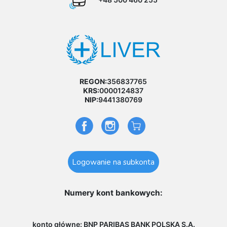
REGON:
356837765
KRS:
0000124837
NIP:
9441380769
Logowanie na subkonta
Numery kont bankowych:
konto główne: BNP PARIBAS BANK POLSKA S.A.