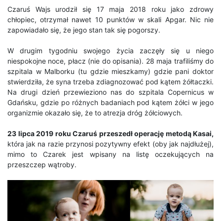
Czaruś Wajs urodził się 17 maja 2018 roku jako zdrowy
chłopiec, otrzymał nawet 10 punktów w skali Apgar. Nic nie
zapowiadało się, że jego stan tak się pogorszy.
W drugim tygodniu swojego życia zaczęły się u niego
niespokojne noce, płacz (nie do opisania). 28 maja trafiliśmy do
szpitala w Malborku (tu gdzie mieszkamy) gdzie pani doktor
stwierdziła, że syna trzeba zdiagnozować pod kątem żółtaczki.
Na drugi dzień przewieziono nas do szpitala Copernicus w
Gdańsku, gdzie po różnych badaniach pod kątem żółci w jego
organizmie okazało się, że to atrezja dróg żółciowych.
23 lipca 2019 roku Czaruś przeszedł operację metodą Kasai,
która jak na razie przynosi pozytywny efekt (oby jak najdłużej),
mimo to Czarek jest wpisany na listę oczekujących na
przeszczep wątroby.