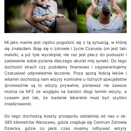
Mi jako mamie jest ciężko pogodzić się z tą sytuacją, w której
się znalazłam. Boję się o zdrowie i życie Czarusia (on jest taki
malutki, a już tyle wycierpiał, nie raz jest płacz do poduszki i
zadawanie sobie pytania dlaczego akurat mój synek). Do tego
dochodzi strach czy podołamy finansowo i zagwarantujemy
Czarusiowi odpowiednie leczenie. Poza sporą ilością leków i
witamin dochodzą nam wizyty kontrolne u różnych specjalistów
(przeważnie są to wizyty prywatne, ponieważ nie zawsze
można na NFZ ze względu na bardzo długi termin wizyty, a
czasem jest tak, że badanie lekarskie musi być szybko
zrealizowane).
Do tego dochodzą koszty przejazdu oddalonej od nas o ok.
380 kilometrów Warszawy, gdzie znajduje się Centrum Zdrowia
Dziecka, gdzie co jakiś czas musimy odbywać wizyty