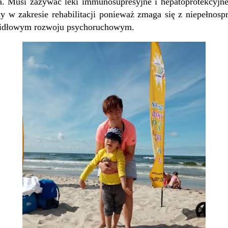
a. Musi zażywać leki immunosupresyjne i hepatoprotekcyjn
w zakresie rehabilitacji ponieważ zmaga się z niepełnosp
awidłowym rozwoju psychoruchowym.