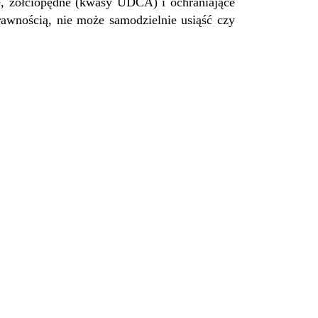
e, żółciopędne (kwasy UDCA) i ochraniające
rawnością, nie może samodzielnie usiąść czy