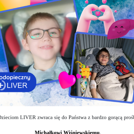
ieciom LIVER zwraca się do Państwa z bardzo gorącą prośb
Michałkowi Wiśniewskiemu
,