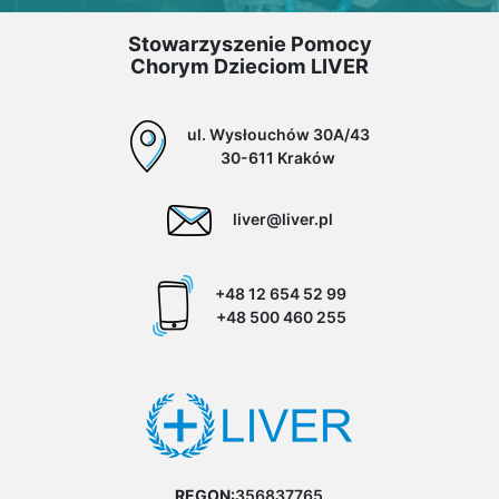
Stowarzyszenie Pomocy
Chorym Dzieciom LIVER
ul. Wysłouchów 30A/43
30-611 Kraków
liver@liver.pl
+48 12 654 52 99
+48 500 460 255
REGON:
356837765