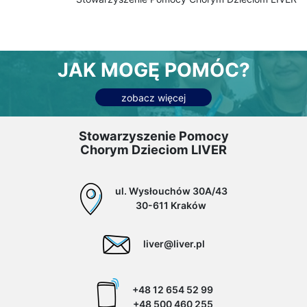
JAK MOGĘ POMÓC?
zobacz więcej
Stowarzyszenie Pomocy
Chorym Dzieciom LIVER
ul. Wysłouchów 30A/43
30-611 Kraków
liver@liver.pl
+48 12 654 52 99
+48 500 460 255