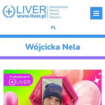
ME
PL
Wójcicka Nela