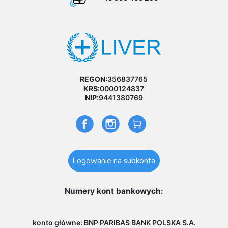
REGON:
356837765
KRS:
0000124837
NIP:
9441380769
Logowanie na subkonta
Numery kont bankowych:
konto główne: BNP PARIBAS BANK POLSKA S.A.