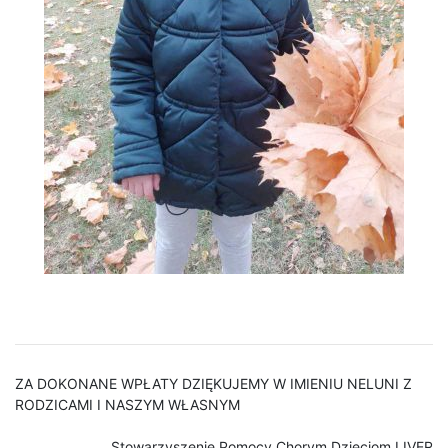
ZA DOKONANE WPŁATY DZIĘKUJEMY W IMIENIU NELUNI Z
RODZICAMI I NASZYM WŁASNYM
Stowarzyszenie Pomocy Chorym Dzieciom LIVER